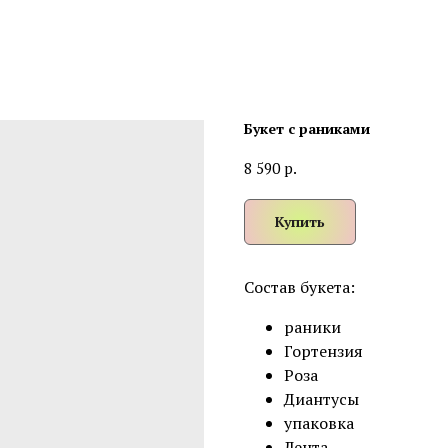
Букет с раниками
р.
8 590
Купить
Состав букета:
раники
Гортензия
Роза
Диантусы
упаковка
Лента