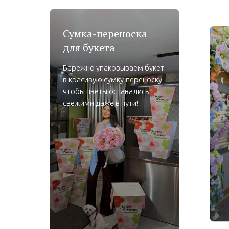
Сумка-переноска
для букета
Бережно упаковываем букет
в красивую сумку-переноску
чтобы цветы оставались
свежими даже в пути!