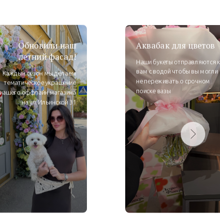
Обновили наш
Аквабак для цветов
летний фасад!
Наши букеты отправляются к
вам с водой чтобы вы могли
Каждый сезон мы делаем
не переживать о срочном
тематическое украшение
поиске вазы
нашего оффлайн магазина
на ул.Ильинской 31