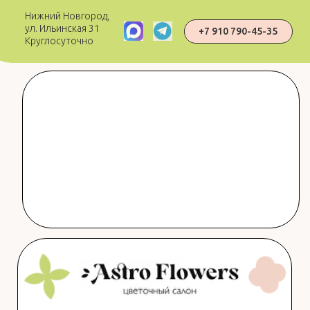
Нижний Новгород,
ул. Ильинская 31
+7 910 790-45-35
Круглосуточно
Цветы в Нижнем Новгороде с доставкой
за 30-90 минут - от 2500р.
🚚 Круглосуточная доставка от 30 минут
🌸 Только свежие цветы
📸 Фото букета перед отправкой
⭐ Рейтинг 5.0 — выбор пользователей