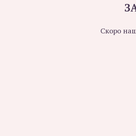
З
Скоро наш